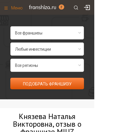
Меню
+7 (495)
671-53-63
Франшизы по категориям
Франшизы по городам
Франшизы со скидками
Рейтинг франшиз
Все франшизы списком
ПОДОБРАТЬ ФРАНШИЗУ
Князева Наталья
Викторовна, отзыв о
франшизе MIUZ