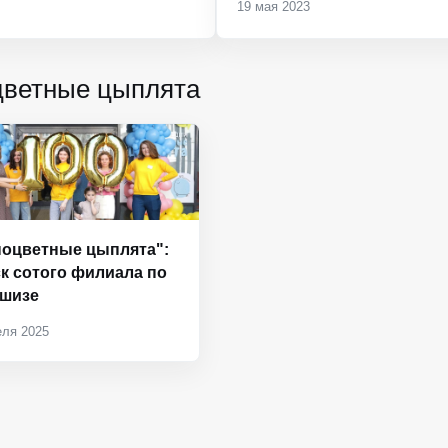
19 мая 2023
цветные цыплята
ноцветные цыплята":
к сотого филиала по
шизе
еля 2025