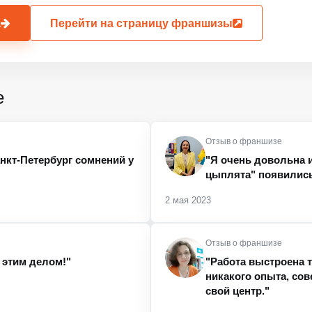
а
Перейти на страницу франшизы
е
Отзыв о франшизе
анкт-Петербург сомнений у
"Я очень довольна и
цыплята" появились
2 мая 2023
Отзыв о франшизе
 этим делом!"
"Работа выстроена т
никакого опыта, со
свой центр."