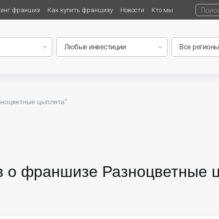
тинг франшиз
Как купить франшизу
Новости
Кто мы
зноцветные цыплята"
в о франшизе Разноцветные 