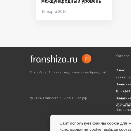
международный уровень
16 марта 2016
Каталог
Все фра
Статьи
Словарь
Подходит
Ближайш
О нас
Открой свой бизнес под известным брендом!
Законода
5 шагов 
Размеще
Политик
Для СМИ
© 2026 Franshiza.ru Франшиза.рф
Франшиза
Политика
ООО «Фра
Контактн
Информац
показате
является
Сайт использует файлы cookie для к
информац
использования cookie, выбрав соотв