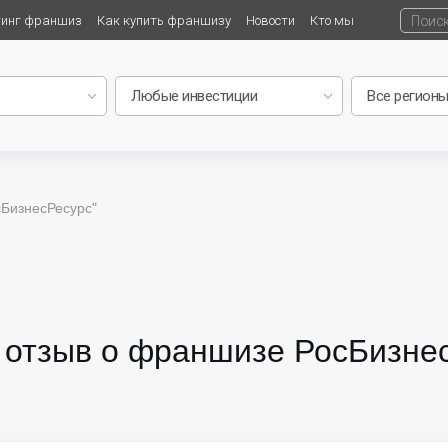
тинг франшиз
Как купить франшизу
Новости
Кто мы
сБизнесРесурс"
 отзыв о франшизе РосБизне