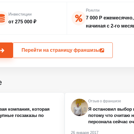
Роялти
Инвестиции
7 000 Р ежемесячно,
от 275 000 ₽
начиная с 2-го меся
а
Перейти на страницу франшизы
е
Отзыв о франшизе
вая компания, которая
Я остановил выбор 
рупные госзаказы по
потому что считаю 
персонала сейчас о
26 января 2017