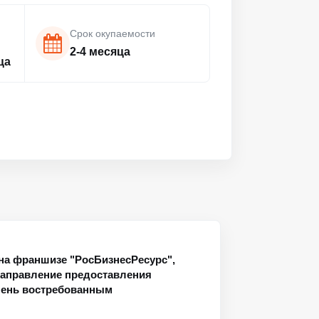
Срок окупаемости
2-4 месяца
ца
на франшизе "РосБизнесРесурс",
направление предоставления
чень востребованным