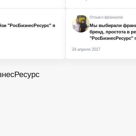
Отзыв о франшизе
йзи "РосБизнесРесурс" я
Мы выбирали франш
бренд, простота в р
"РосБизнесРесурс" 
24 апреля 2017
знесРесурс