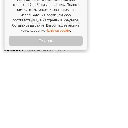
Калтаев Тимур,
г. Астана. 27 июля 2017
корректной работы и аналитики Яндекс
Метрика. Вы можете отказаться от
использования cookie, выбрав
Я стал работать с этим брендом по 3-ем
соответствующие настройки в браузере.
причинам: необычный запоминающийся
Оставаясь на сайте, Вы соглашаетесь на
вкус, новизна продукта для России,
использование
файлов cookie
.
интересная концепция работы по схеме
Принять
самообслуживания
Эдуард Хейман,
Мытищинский район
(Московская область). 15 июня 2017
Открой свой бизнес под известным брендом!
Официальный сайт франшиз