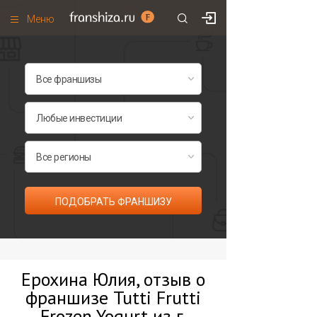
Меню
+7 (495)
671-53-63
Франшизы по категориям
Франшизы по городам
Франшизы со скидками
Рейтинг франшиз
Все франшизы списком
ПОДОБРАТЬ ФРАНШИЗУ
Ерохина Юлия, отзыв о
франшизе Tutti Frutti
Frozen Yogurt из г.