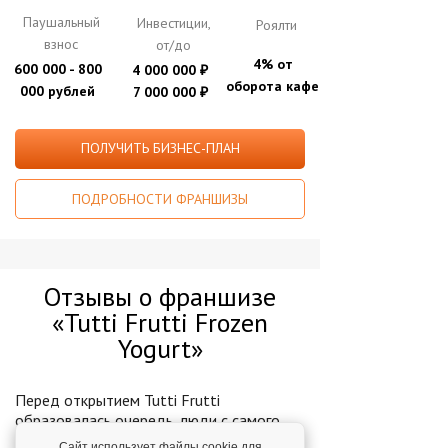
Паушальный
Инвестиции,
Роялти
взнос
от/до
4% от
600 000 - 800
4 000 000
₽
оборота кафе
000 рублей
7 000 000
₽
ПОЛУЧИТЬ БИЗНЕС-ПЛАН
ПОДРОБНОСТИ ФРАНШИЗЫ
Отзывы о франшизе
«Tutti Frutti Frozen
Yogurt»
Перед открытием Tutti Frutti
образовалась очередь, люди с самого
утра хотели попробовать новый продукт
Сайт использует файлы cookie для