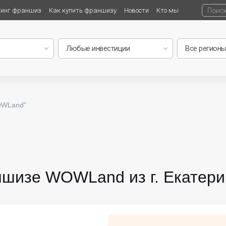
тинг франшиз
Как купить франшизу
Новости
Кто мы
OWLand"
ншизе WOWLand из г. Екатери