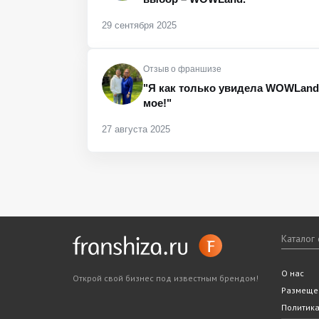
29 сентября 2025
Отзыв о франшизе
"Я как только увидела WOWLand, 
мое!"
27 августа 2025
Каталог
Все фра
Статьи
Словарь
Подходит
Ближайш
О нас
Открой свой бизнес под известным брендом!
Законода
5 шагов 
Размеще
Политик