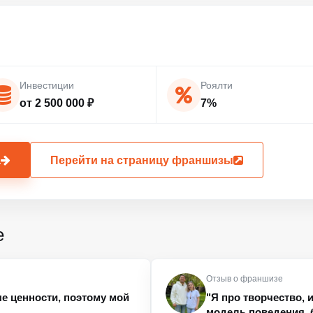
Инвестиции
Роялти
от 2 500 000 ₽
7%
а
Перейти на страницу франшизы
е
Отзыв о франшизе
е ценности, поэтому мой
"Я про творчество, 
модель поведения, 