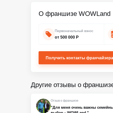
О франшизе WOWLand
Первоначальный взнос
от 500 000 Р
Получить контакты франчайзер
Другие отзывы о франшиз
Отзыв о франшизе
"Для меня очень важны семейны
выбор – WOWLand."