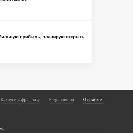
абильную прибыль, планирую открыть
Как купить франшизу
Мероприятия
О проекте
х
даваемые
дам
ных