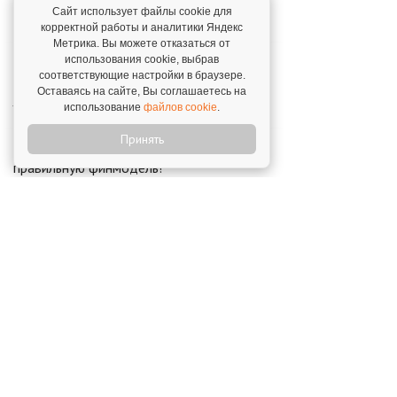
Сайт использует файлы cookie для
Константин,
г. Новороссийск. 1 декабря 2023
корректной работы и аналитики Яндекс
Метрика. Вы можете отказаться от
использования cookie, выбрав
"Я сразу доверилась и подписала
соответствующие настройки в браузере.
договор!"
Оставаясь на сайте, Вы соглашаетесь на
Лия,
г. Пенза. 18 июля 2025
использование
файлов cookie
.
Принять
"Спасибо WOWLand, что она дает
правильную финмодель!"
Станислав,
г. Барнаул. 13 августа 2025
Открой свой бизнес под известным брендом!
Официальный сайт франшиз