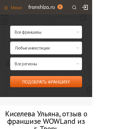
Меню
+7 (495)
671-53-63
Франшизы по категориям
Франшизы по городам
Франшизы со скидками
Рейтинг франшиз
Все франшизы списком
ПОДОБРАТЬ ФРАНШИЗУ
Киселева Ульяна, отзыв о
франшизе WOWLand из
г. Тверь