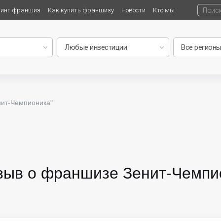
тинг франшиз
Как купить франшизу
Новости
Кто мы
нит-Чемпионика"
зыв о франшизе Зенит-Чемпи