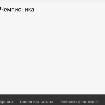
-Чемпионика
 франшиз
Новости франчайзинга
Библиотека франчайзинга