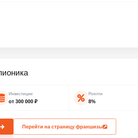
пионика
Инвестиции
Роялти
от 300 000 ₽
8%
а
Перейти на страницу франшизы