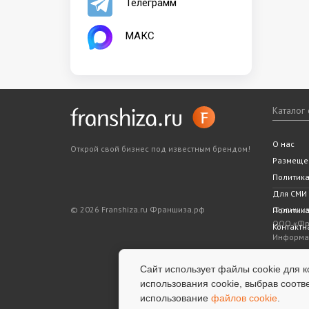
Телеграмм
МАКС
Каталог
Все фра
Статьи
Словарь
Подходит
Ближайш
О нас
Открой свой бизнес под известным брендом!
Законода
5 шагов 
Размеще
Политик
Для СМИ
© 2026 Franshiza.ru Франшиза.рф
Франшиза
Политика
ООО «Фра
Контактн
Информац
показате
является
Сайт использует файлы cookie для к
информац
использования cookie, выбрав соотв
успешнос
использование
файлов cookie
.
услуги.