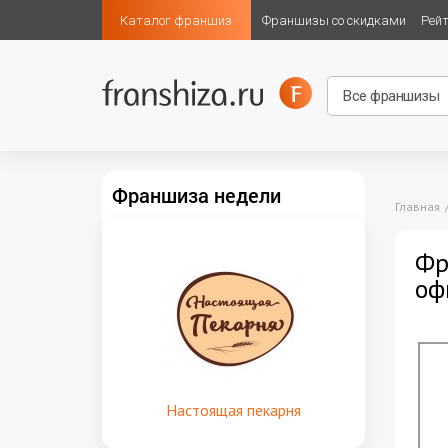
Каталог франшиз
Франшизы со скидками
Рей
Франшиза недели
Главная
Фр
оф
Настоящая пекарня