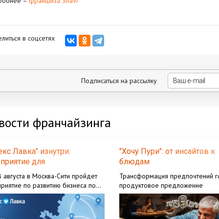
робнее –
франшиза Shavi
литься в соцсетях
Подписаться на рассылку
вости франчайзинга
екс Лавка" изнутри:
"Хочу Пури": от инсайтов к
приятие для
блюдам
принимателей
 августа в Москва-Сити пройдет
Трансформация предпочтений го
риятие по развитию бизнеса по
продуктовое предложение
шизе