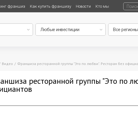
тинг франшиз
Как купить франшизу
Новости
Кто мы
Видео
Франшиза ресторанной группы "Это по любви". Ресторан без офици
аншиза ресторанной группы "Это по люб
ициантов