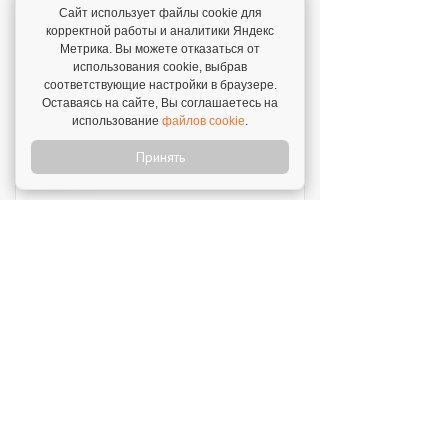
Мокрый нос
Сайт использует файлы cookie для
Инвестиции: 2 000 000 ₽
корректной работы и аналитики Яндекс
Метрика. Вы можете отказаться от
использования cookie, выбрав
SWEETY
соответствующие настройки в браузере.
Инвестиции: 1 800 000 ₽
Оставаясь на сайте, Вы соглашаетесь на
использование
файлов cookie
.
Принять
MUZLOTO
Инвестиции: 80 000 ₽
Моккано
Инвестиции: 3 000 000 ₽
Открой свой бизнес под известным брендом!
Официальный сайт франшиз