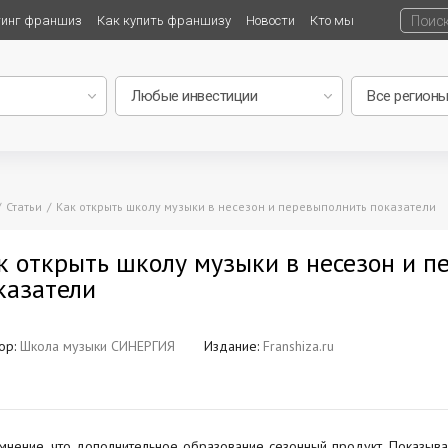
тинг франшиз
Как купить франшизу
Новости
Кто мы
Статьи
Как открыть школу музыки в несезон и перевыполнить показатели
к открыть школу музыки в несезон и п
казатели
ор:
Школа музыки СИНЕРГИЯ
Издание:
Franshiza.ru
 мнение, что дополнительное образование сезонный продукт. Показыва