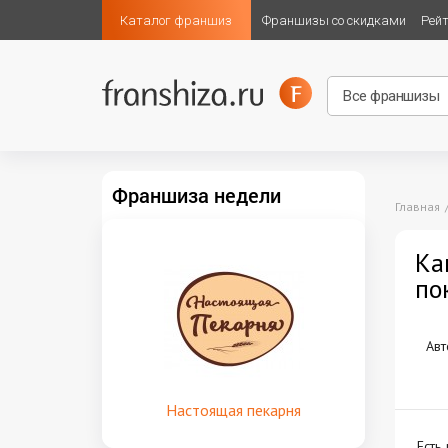
Каталог франшиз
Франшизы со скидками
Рей
Франшиза недели
Главная
Ка
по
Авт
Настоящая пекарня
Есть