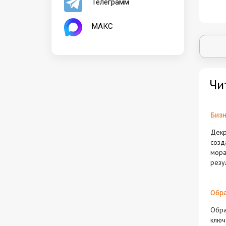
Телеграмм
МАКС
Чи
Бизн
Декр
созд
мора
резу
Обра
Обра
ключ