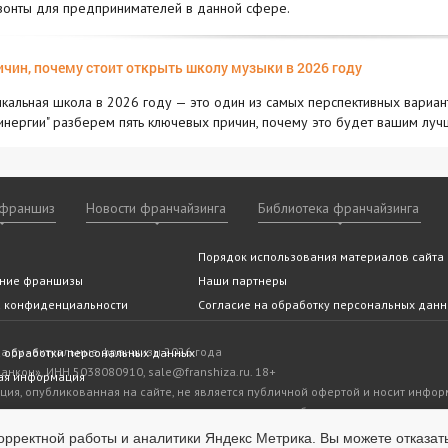
зонты для предпринимателей в данной сфере.
ичин, почему стоит открыть школу музыки в 2026 году
кальная школа в 2026 году — это один из самых перспективных вариан
Синергии" разберем пять ключевых причин, почему это будет вашим лу
 франшиз
Новости франчайзинга
Библиотека франчайзинга
ншизы
 франчайзинга
 ли Вам франчайзинг
ие мероприятия
Видео франшиз
По категориям
Статьи и аналитика
Архив
Помощь эксперта
Порядок использования материалов сайта
Новости
По алфавиту
Отзывы о франшиза
Часто за
По горо
(подобрать франшизу)
вопросы
тельство
покупки франшизы
ние франшизы
franshiza.ru в СМИ
Наши партнеры
а конфиденциальности
Согласие на обработку персональных дан
.ру - актуальные франшизы 2026 года
 обработки персональных данных
нкон», ИНН 5038080910, sale@franshiza.ru. 18+
ая информация
ия, опубликованная на сайте, не является публичной офертой и носит инфо
ли являются оценочными и предоставляются правообладателями или предст
 представителем правообладателя или посредником размещенных бизнесов (ф
орректной работы и аналитики Яндекс Метрика. Вы можете отказат