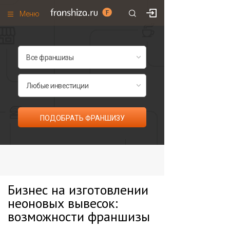
Меню
+7 (985)
700
•
00
•
85
Франшизы по категориям
Франшизы по городам
Франшизы со скидками
Рейтинг франшиз
ПОДОБРАТЬ ФРАНШИЗУ
Все франшизы списком
Бизнес на изготовлении
неоновых вывесок:
возможности франшизы