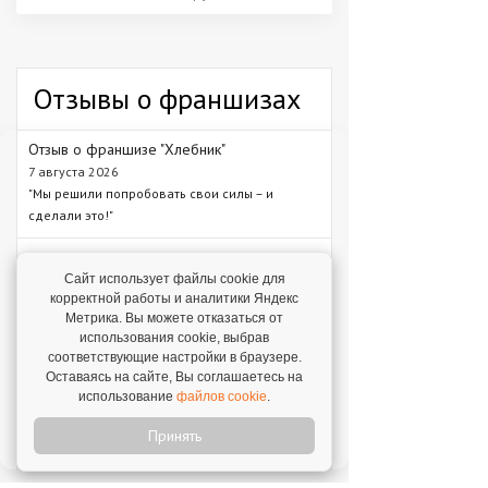
Отзывы о франшизах
Отзыв о франшизе "Хлебник"
7 августа 2026
"Мы решили попробовать свои силы – и
сделали это!"
Отзыв о франшизе "Каркас Тайги"
6 августа 2026
Сайт использует файлы cookie для
корректной работы и аналитики Яндекс
"С одного объекта мы зарабатываем от 1 млн
Метрика. Вы можете отказаться от
рублей – в среднем 1,3 млн рублей."
использования cookie, выбрав
соответствующие настройки в браузере.
Отзыв о франшизе "VASILCHUKI CHAIHONA
Оставаясь на сайте, Вы соглашаетесь на
№1"
использование
файлов cookie
.
4 августа 2026
"Я строю бизнес, а бренд дает фундамент и
Принять
технологии, которые уже работают."