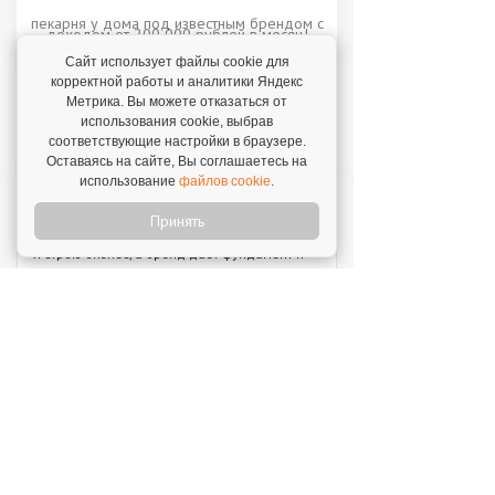
пекарня у дома под известным брендом с
доходом от 200 000 рублей в месяц!
Сайт использует файлы cookie для
корректной работы и аналитики Яндекс
Метрика. Вы можете отказаться от
использования cookie, выбрав
Отзывы о франшизах
соответствующие настройки в браузере.
Оставаясь на сайте, Вы соглашаетесь на
использование
файлов cookie
.
Отзыв о франшизе "VASILCHUKI CHAIHONA
№1"
Принять
4 августа 2026
"Я строю бизнес, а бренд дает фундамент и
технологии, которые уже работают."
Отзыв о франшизе "1С:БухОбслуживание"
31 июля 2026
"Прекрасная поддержка, техническая и
профессиональная. Ни один вопрос не
остается без рассмотрения."
Отзыв о франшизе "Dream Tea"
31 июля 2026
"Отличная команда, которая постоянно