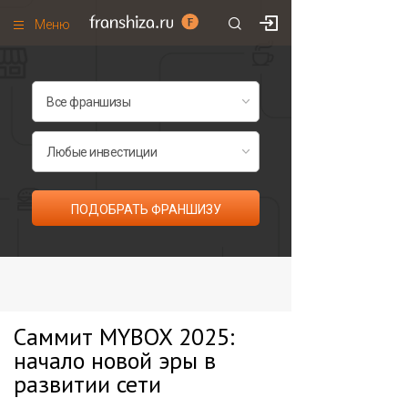
Меню
+7 (985)
700
•
00
•
85
Франшизы по категориям
Франшизы по городам
Франшизы со скидками
Рейтинг франшиз
ПОДОБРАТЬ ФРАНШИЗУ
Все франшизы списком
Саммит MYBOX 2025:
начало новой эры в
развитии сети