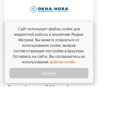
Сайт использует файлы cookie для
корректной работы и аналитики Яндекс
федеральная сеть по дизайнерской
Метрика. Вы можете отказаться от
отделке и остеклению балконов
использования cookie, выбрав
соответствующие настройки в браузере.
Оставаясь на сайте, Вы соглашаетесь на
использование
файлов cookie
.
Отзывы о франшизах
Принять
Отзыв о франшизе "24 Градуса"
10 августа 2026
"Мне понравился этот формат магазина, и я
решил, что мне нужно открыть такой же."
Отзыв о франшизе "Хлебник"
7 августа 2026
"Мы решили попробовать свои силы – и
сделали это!"