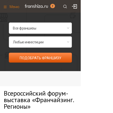
Меню
+7 (985)
700
•
00
•
85
Франшизы по категориям
Франшизы по городам
Франшизы со скидками
Рейтинг франшиз
ПОДОБРАТЬ ФРАНШИЗУ
Все франшизы списком
Всероссийский форум-
выставка «Франчайзинг.
Регионы»