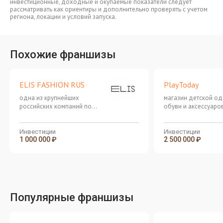
инвестиционные, доходные и окупаемые показатели следует
рассматривать как ориентиры и дополнительно проверять с учетом
региона, локации и условий запуска.
Похожие франшизы
ELIS FASHION RUS
PlayToday
одна из крупнейших
магазин детской о
российских компаний по
обуви и аксессуаро
производству и продаже
высокого качества
женской и мужской одежды
известных марок
Инвестиции
Инвестиции
1 000 000 ₽
2 500 000 ₽
Популярные франшизы