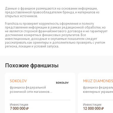
Данные о франшизе размещаются на основании информации,
предоставленной правообладателем бренда, и материалов из
открытых источников.
Franshiza.ru проверяет корректность оформления и полноту
представления информации в рамках редакционной обработки, но
не является стороной франчайзингового договора и не гарантирует
достижение конкретных финансовых результатов. Все
инвестиционные, доходные и окупаемые показатели следует
рассматривать как ориентиры и дополнительно проверять с учетом
региона, локации и условий запуска.
Похожие франшизы
SOKOLOV
MIUZ DIAMOND
франшиза федеральной
франшиза федераль
розничной сети магазинов
ювелирных украше
ювелирных украшений с
России
выручкой 1,5–15 млн рублей
Инвестиции
Инвестиции
7 000 000 ₽
12 000 000 ₽