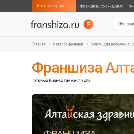
Каталог франшиз
Франшизы со скидками
Рей
Главная
/
Каталог франшиз
/
Услуги для населения
/
Франшиза Алт
Готовый бизнес таежного спа