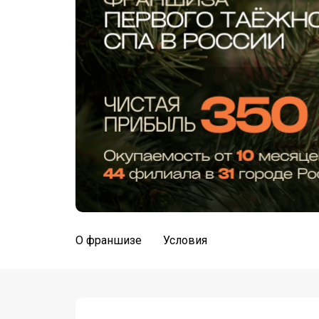
О франшизе
Условия