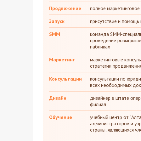
Продвижение
полное маркетинговое
Запуск
присутствие и помощь 
SMM
команда SMM-специалис
проведение розыгрыше
пабликах
Маркетинг
маркетинговые консуль
стратегии продвижени
Консультации
консультации по юриди
всех необходимых док
Дизайн
дизайнер в штате опе
филиал
Обучение
учебный центр от "Алт
администраторов и уп
страны, являющихся ч