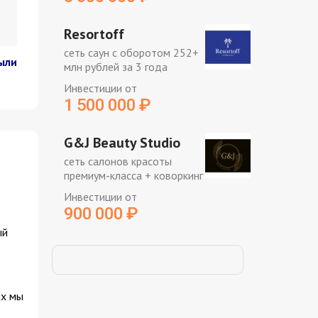
Resortoff
сеть саун с оборотом 252+
ыли
млн рублей за 3 года
Инвестиции от
1 500 000
₽
G&J Beauty Studio
сеть салонов красоты
премиум-класса + коворкинг
Инвестиции от
900 000
₽
ый
ах мы