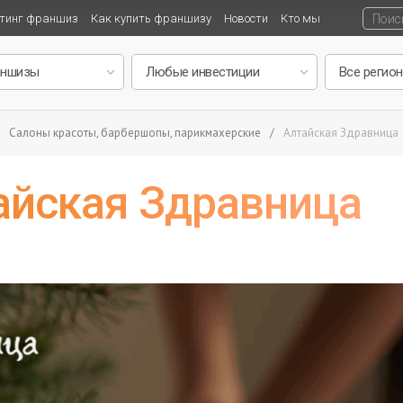
тинг франшиз
Как купить франшизу
Новости
Кто мы
Салоны красоты, барбершопы, парикмахерские
/
Алтайская Здравница
айская Здравница