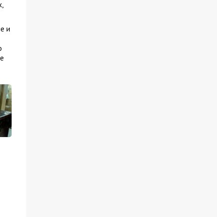
,
е и
о
е