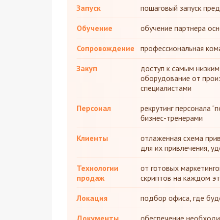
Запуск
пошаговый запуск пред
Обучение
обучение партнера ос
Сопровождение
профессиональная ко
Закуп
доступ к самым низким
оборудование от прои
специалистами
Персонал
рекрутинг персонала "
бизнес-тренерами
Клиенты
отлаженная схема прив
для их привлечения, у
Технологии
от готовых маркетинго
продаж
скриптов на каждом эт
Локация
подбор офиса, где буд
Документы
обеспечение необходи