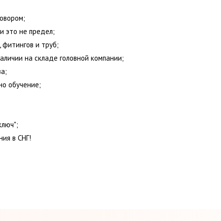
овором;
и это не предел;
 фитингов и труб;
аличии на складе головной компании;
а;
но обучение;
ключ";
ия в СНГ!