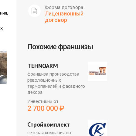
Форма договора
ния,
Лицензионный
договор
их
Похожие франшизы
TEHNOARM
франшиза производства
революционных
термопанелей и фасадного
декора
Инвестиции от
2 700 000
₽
Стройкомплект
сетевая компания по