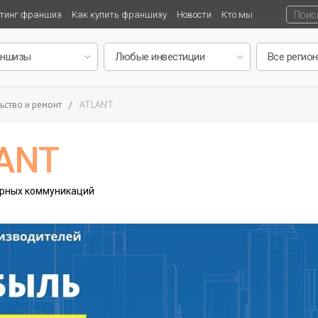
тинг франшиз
Как купить франшизу
Новости
Кто мы
ьство и ремонт
/
ATLANT
ANT
ерных коммуникаций