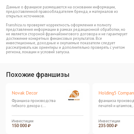
Данные о франшизе размещаются на основании информации,
предоставленной правообладателем бренда, и материалов из
открытых источников.
Franshiza.ru проверяет корректность оформления и полноту
представления информации в рамках редакционной обработки, но
не является стороной франчайзингового договора и не гарантирует
достижение конкретных финансовых результатов. Все
инвестиционные, доходные и окупаемые показатели следует
рассматривать как ориентиры и дополнительно проверять с учетом
региона, локации и условий запуска.
Похожие франшизы
Novak Decor
Holding5 Compan
Франшиза производства
франшиза производ
гибкого декора с
печатей и штампов,
инвестициями от 250 000
оперативной типог
рублей
ремонту и заправке
картриджей для пр
Инвестиции
Инвестиции
150 000 ₽
235 000 ₽