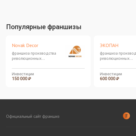
Популярные франшизы
Novak Decor
ЭКОПАН
франшиза производства
франшиза производ
революционных
революционных
термопанелей и фасадного
термопанелей и фа
декора
декора
Инвестиции
Инвестиции
150 000 ₽
600 000 ₽
Официальный сайт франшиз