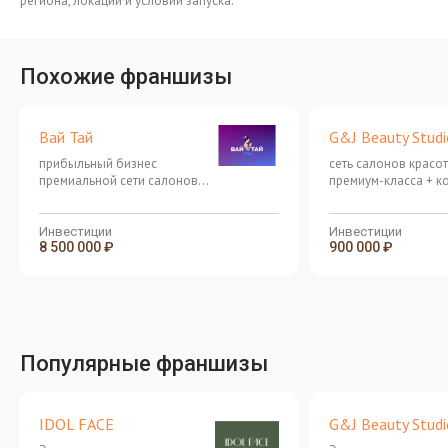
региона, локации и условий запуска.
Похожие франшизы
Вай Тай
G&J Beauty Studi
прибыльный бизнес
сеть салонов красо
премиальной сети салонов
премиум-класса + к
тайского массажа
Инвестиции
Инвестиции
8 500 000 ₽
900 000 ₽
Популярные франшизы
IDOL FACE
G&J Beauty Studi