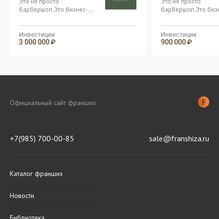
Это не просто
Это не просто
барбершоп.Это бизнес-
барбершоп.Это биз
машина, в которой всё
машина, в которой 
настроено до миллиметра
настроено до милл
Инвестиции
Инвестиции
3 000 000 ₽
900 000 ₽
Официальный сайт франшиз
+7(985) 700-00-85
sale@franshiza.ru
Каталог франшиз
Новости
Библиотека