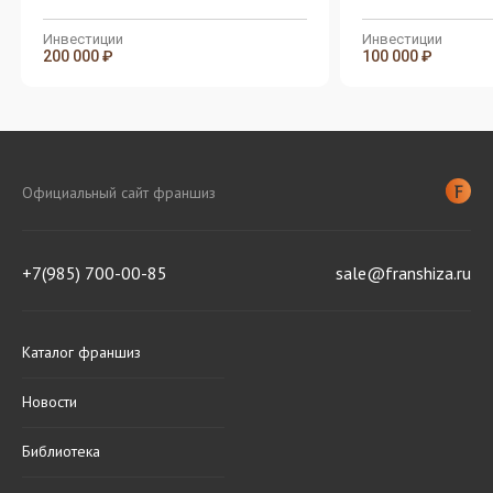
детей. КиберШкола
детей. КиберШкола
будущего для нового IT-
будущего для новог
поколения
поколения
Инвестиции
Инвестиции
200 000 ₽
100 000 ₽
Официальный сайт франшиз
+7(985) 700-00-85
sale@franshiza.ru
Каталог франшиз
Новости
Библиотека