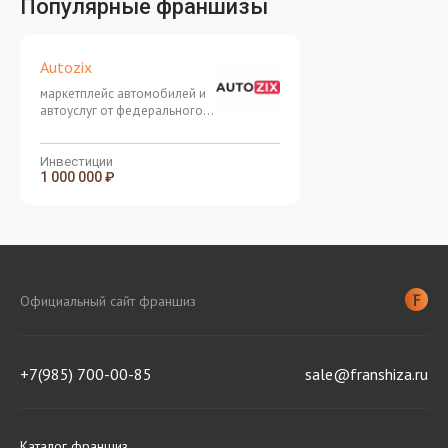
Популярные франшизы
Autozix
маркетплейс автомобилей и
автоуслуг от федерального
ИТ-холдинга
Инвестиции
1 000 000 ₽
Официальный сайт франшиз
+7(985) 700-00-85
sale@franshiza.ru
Каталог франшиз