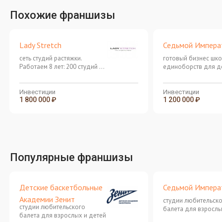
Похожие франшизы
Lady Stretch
Седьмой Импера
сеть студий растяжки.
готовый бизнес шк
Работаем 8 лет: 200 студий в
единоборств для де
81 городе РФ
лет и старше
Инвестиции
Инвестиции
1 800 000 ₽
1 200 000 ₽
Популярные франшизы
Детские баскетбольные
Седьмой Импера
Академии Зенит
студии любительск
студии любительского
балета для взрослы
балета для взрослых и детей