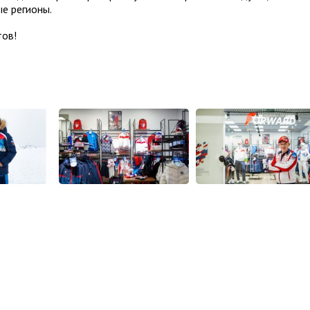
ые регионы.
ов!