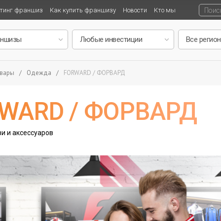
тинг франшиз
Как купить франшизу
Новости
Кто мы
овары
/
Одежда
/
FORWARD / ФОРВАРД
WARD / ФОРВАРД
и и аксессуаров