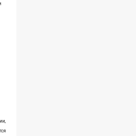
и
ии,
тся