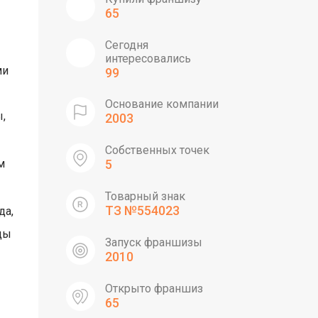
65
Сегодня
интересовались
ми
99
Основание компании
,
2003
Собственных точек
м
5
Товарный знак
ТЗ №554023
да,
ды
Запуск франшизы
2010
Открыто франшиз
65