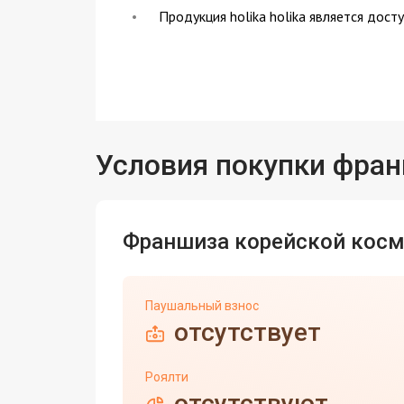
Продукция holika holika является дос
Условия покупки фра
Франшиза корейской косме
Паушальный взнос
отсутствует
Роялти
отсутствуют