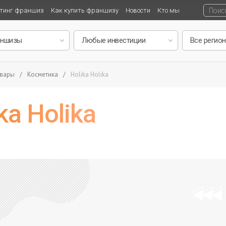
тинг франшиз
Как купить франшизу
Новости
Кто мы
овары
/
Косметика
/
Holika Holika
a Holika