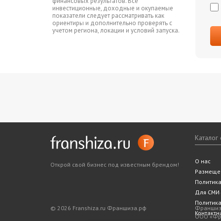
финансовых результатов. Все
инвестиционные, доходные и окупаемые
показатели следует рассматривать как
ориентиры и дополнительно проверять с
учетом региона, локации и условий запуска.
Каталог
Все фра
Статьи
Словарь
Подходит
Ближайш
О нас
Открой свой бизнес под известным брендом!
Законода
5 шагов 
Размеще
Политик
Для СМИ
Политика
© 2026 Franshiza.ru Франшиза.рф
Франшиза
Контактн
ООО «Фра