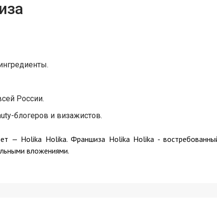
иза
ингредиенты.
сей России.
ty-блогеров и визажистов.
ет — Holika Holika. Франшиза Holika Holika - востребованны
альными вложениями.