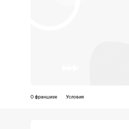
О франшизе
Условия