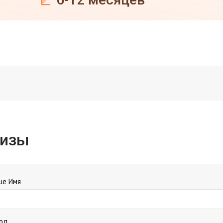
шизы
ше Имя
род