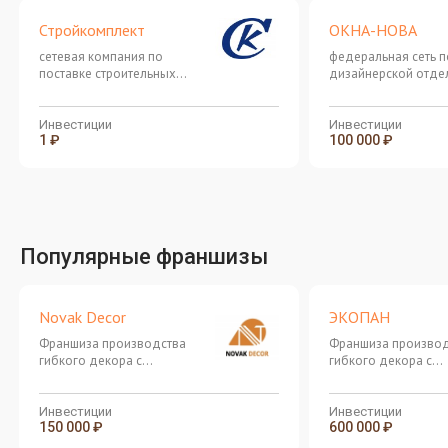
Стройкомплект
ОКНА-НОВА
сетевая компания по
федеральная сеть п
поставке строительных
дизайнерской отде
материалов на объекты
остеклению балкон
частных и корпоративных
клиентов
Инвестиции
Инвестиции
1 ₽
100 000 ₽
Популярные франшизы
Novak Decor
ЭКОПАН
Франшиза производства
Франшиза производ
гибкого декора с
гибкого декора с
инвестициями от 250 000
инвестициями от 25
рублей
рублей
Инвестиции
Инвестиции
150 000 ₽
600 000 ₽