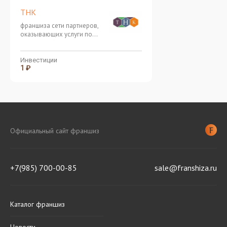
ТНК
франшиза сети партнеров,
оказывающих услуги по
ведению бухгалтерского,
налогового, кадрового учета
и расчета заработной платы
Инвестиции
1 ₽
по единому стандарту фирмы
1С
Официальный сайт франшиз
+7(985) 700-00-85
sale@franshiza.ru
Каталог франшиз