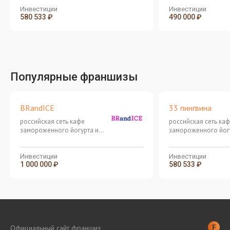
Инвестиции
Инвестиции
580 533 ₽
490 000 ₽
Популярные франшизы
BRandICE
33 пингвина
российская сеть кафе
российская сеть ка
замороженного йогурта и
замороженного йог
джелато с прибылью от 250
джелато с прибылью
000 рублей. Предоставляем
000 рублей. Предос
товар на открытие в
товар на открытие в
Инвестиции
Инвестиции
1 000 000 ₽
580 533 ₽
подарок!
подарок!
Официальный сайт франшиз