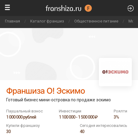
Главная
/
Каталог франшиз
/
Общественное питание
/
Мор
Франшиза О! Эскимо
Готовый бизнес мини-островка по продаже эскимо
Паушальный взнос
Инвестиции
Роялти
1 000 000 рублей
1 100 000 - 1 500 000 ₽
3%
Купили франшизу
Сегодня интересовались
30
40