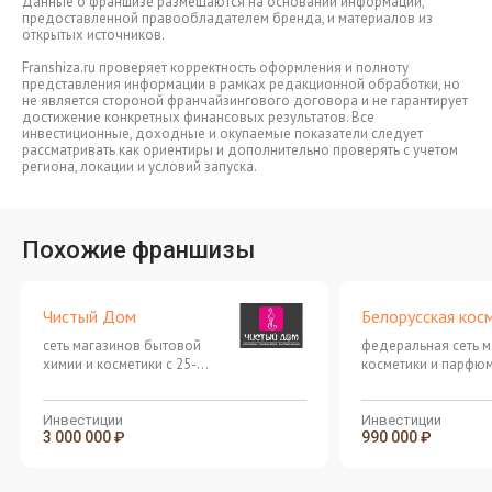
Данные о франшизе размещаются на основании информации,
предоставленной правообладателем бренда, и материалов из
открытых источников.
Franshiza.ru проверяет корректность оформления и полноту
представления информации в рамках редакционной обработки, но
не является стороной франчайзингового договора и не гарантирует
достижение конкретных финансовых результатов. Все
инвестиционные, доходные и окупаемые показатели следует
рассматривать как ориентиры и дополнительно проверять с учетом
региона, локации и условий запуска.
Похожие франшизы
Чистый Дом
Белорусская кос
сеть магазинов бытовой
федеральная сеть 
химии и косметики с 25-
косметики и парфюм
летним опытом работы
выручкой от 900 00
месяц
Инвестиции
Инвестиции
3 000 000 ₽
990 000 ₽