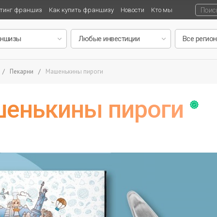
тинг франшиз
Как купить франшизу
Новости
Кто мы
/
Пекарни
/
Машенькины пироги
енькины пироги