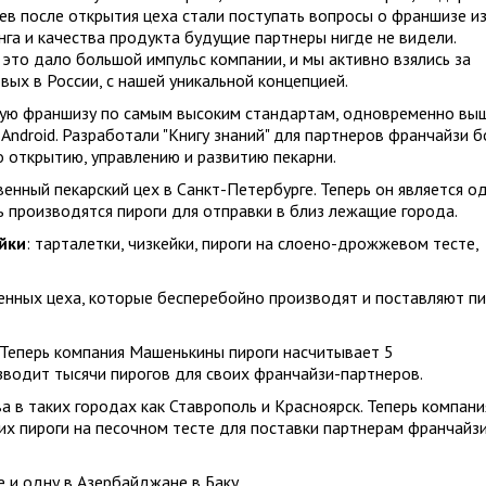
цев после открытия цеха стали поступать вопросы о франшизе и
нга и качества продукта будущие партнеры нигде не видели.
 это дало большой импульс компании, и мы активно взялись за
вых в России, с нашей уникальной концепцией.
ную франшизу по самым высоким стандартам, одновременно вы
Android. Разработали "Книгу знаний" для партнеров франчайзи б
 открытию, управлению и развитию пекарни.
енный пекарский цех в Санкт-Петербурге. Теперь он является о
 производятся пироги для отправки в близ лежащие города.
йки
: тарталетки, чизкейки, пироги на слоено-дрожжевом тесте,
нных цеха, которые бесперебойно производят и поставляют пи
 Теперь компания Машенькины пироги насчитывает 5
водит тысячи пирогов для своих франчайзи-партнеров.
 в таких городах как Ставрополь и Красноярск. Теперь компани
х пироги на песочном тесте для поставки партнерам франчайзи
 и одну в Азербайджане в Баку.