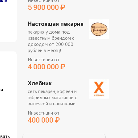
ыли
Инвестиции от
5 900 000
₽
Настоящая пекарня
пекарня у дома под
известным брендом с
доходом от 200 000
рублей в месяц!
Инвестиции от
4 000 000
₽
Хлебник
 и
сеть пекарен, кофеен и
гибридных магазинов с
выпечкой и напитками
Инвестиции от
400 000
₽
ивать