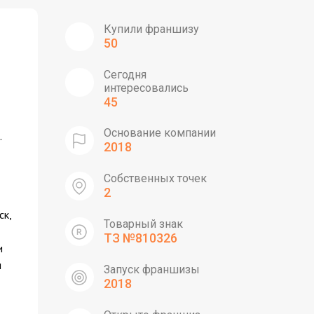
Купили франшизу
50
Сегодня
интересовались
45
Основание компании
.
2018
Собственных точек
2
ск,
Товарный знак
ТЗ №810326
и
и
Запуск франшизы
2018