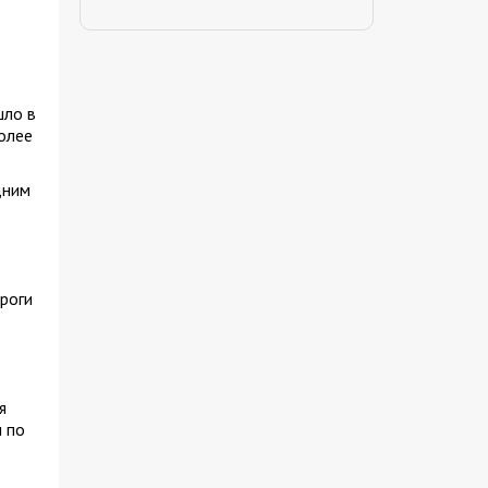
з
шло в
олее
дним
роги
я
 по