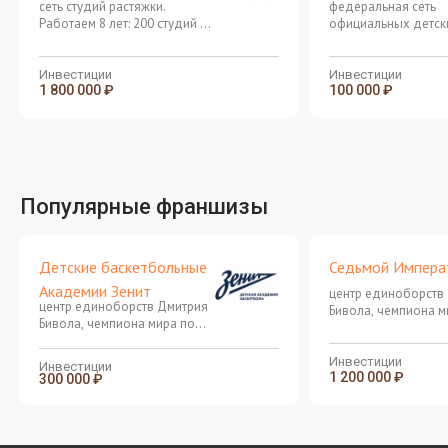
сеть студий растяжки.
федеральная сеть
Работаем 8 лет: 200 студий в
официальных детск
81 городе РФ
футбольных школ Ф
"Спартак-Москва"
Инвестиции
Инвестиции
1 800 000 ₽
100 000 ₽
Популярные франшизы
Детские баскетбольные
Седьмой Импера
Академии Зенит
центр единоборств
центр единоборств Дмитрия
Бивола, чемпиона м
Бивола, чемпиона мира по
боксу среди
боксу среди
профессионалов
профессионалов
Инвестиции
Инвестиции
1 200 000 ₽
300 000 ₽