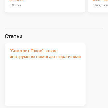
Светлана
Анатоли
г. Лобня
г. Владика
Статьи
"Самолет Плюс": какие
инструмены помогают франчайзи