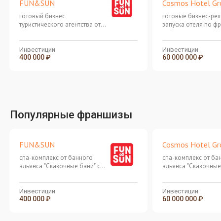
FUN&SUN
Cosmos Hotel Gr
готовый бизнес
готовые бизнес-ре
туристического агентства от
запуска отеля по ф
одного из ведущих
федерального гост
туроператоров в России
бренда
Инвестиции
Инвестиции
400 000 ₽
60 000 000 ₽
Популярные франшизы
FUN&SUN
Cosmos Hotel Gr
спа-комплекс от банного
спа-комплекс от ба
альянса "Сказочные бани" с
альянса "Сказочные
готовой бизнес-моделью и
готовой бизнес-мо
выстроенной экосистемой
выстроенной экоси
отдыха
отдыха
Инвестиции
Инвестиции
400 000 ₽
60 000 000 ₽