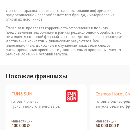
Данные о франшизе размещаются на основании информации,
предоставленной правообладателем бренда, и материалов из
открытых источников.
Franshiza.ru проверяет корректность оформления и полноту
представления информации в рамках редакционной обработки, но
не является стороной франчайзингового договора и не гарантирует
достижение конкретных финансовых результатов. Все
инвестиционные, доходные и окупаемые показатели следует
рассматривать как ориентиры и дополнительно проверять с учетом
региона, локации и условий запуска.
Похожие франшизы
FUN&SUN
Cosmos Hotel Gr
готовый бизнес
готовые бизнес-ре
туристического агентства от
запуска отеля по ф
одного из ведущих
федерального гост
туроператоров в России
бренда
Инвестиции
Инвестиции
400 000 ₽
60 000 000 ₽