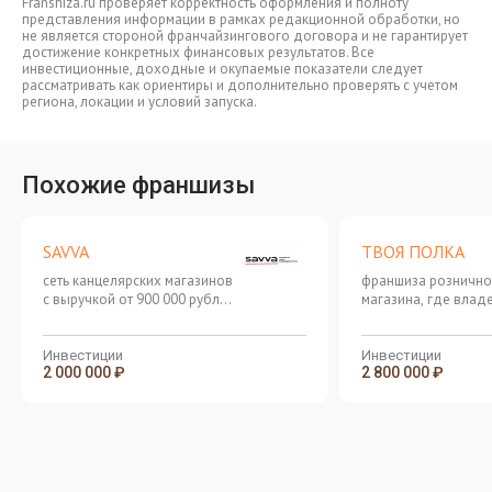
Franshiza.ru проверяет корректность оформления и полноту
представления информации в рамках редакционной обработки, но
не является стороной франчайзингового договора и не гарантирует
достижение конкретных финансовых результатов. Все
инвестиционные, доходные и окупаемые показатели следует
рассматривать как ориентиры и дополнительно проверять с учетом
региона, локации и условий запуска.
Похожие франшизы
SAVVA
ТВОЯ ПОЛКА
сеть канцелярских магазинов
франшиза рознично
с выручкой от 900 000 рублей
магазина, где влад
в месяц
может получать пр
независимо от объ
продаж
Инвестиции
Инвестиции
2 000 000 ₽
2 800 000 ₽