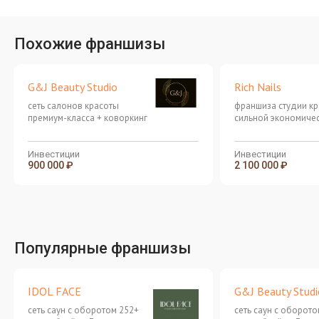
Похожие франшизы
G&J Beauty Studio
Rich Nails
сеть салонов красоты
франшиза студии кр
премиум-класса + коворкинг
сильной экономиче
моделью
Инвестиции
Инвестиции
900 000 ₽
2 100 000 ₽
Популярные франшизы
IDOL FACE
G&J Beauty Studi
сеть саун с оборотом 252+
сеть саун с оборото