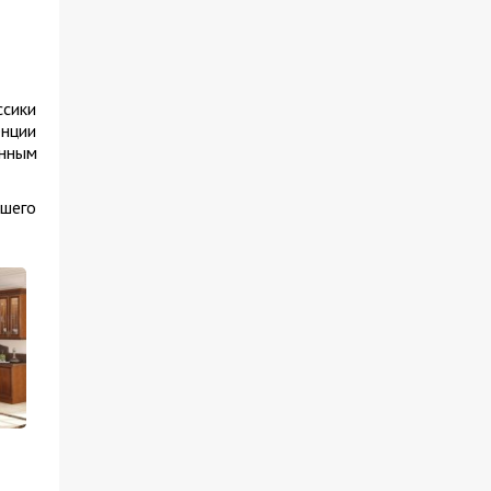
ссики
енции
нным
йшего