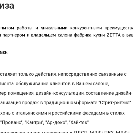
иза
опытом работы и уникальными конкурентными преимуществ
м партнером и владельцем салона фабрика кухни ZETTA в ва
ажи.
ствляет только действия, непосредственно связанные с
иента: обслуживание клиентов в Вашем салоне,
ер помещения, дизайн-консультации, составление дизайн-
ганизация продаж в традиционном формате "Стрит-ритейл".
хонь с итальянскими и российскими фасадами в стилях
"Прованс", "Кантри", "Ар-деко", "Хай-тек".
ществующие видов материалов – ЛДСП, МДФ+ПВХ, МДФ+