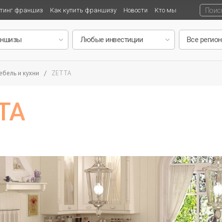
тинг франшиз
Как купить франшизу
Новости
Кто мы
ебель и кухни
/
ZETTA
TA