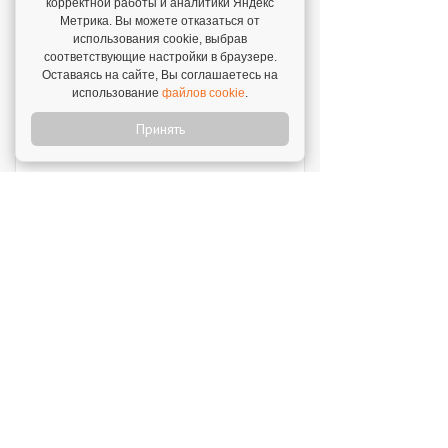
корректной работы и аналитики Яндекс
Метрика. Вы можете отказаться от
использования cookie, выбрав
SWEETY
соответствующие настройки в браузере.
Инвестиции: 1 800 000 ₽
Оставаясь на сайте, Вы соглашаетесь на
использование
файлов cookie
.
MUZLOTO
Принять
Инвестиции: 80 000 ₽
Моккано
Инвестиции: 3 000 000 ₽
Открой свой бизнес под известным брендом!
Официальный сайт франшиз
Каталог франшиз
Все франшизы
Статьи
Словарь франчайзинга
Подходит ли Вам
Ближайшие
О нас