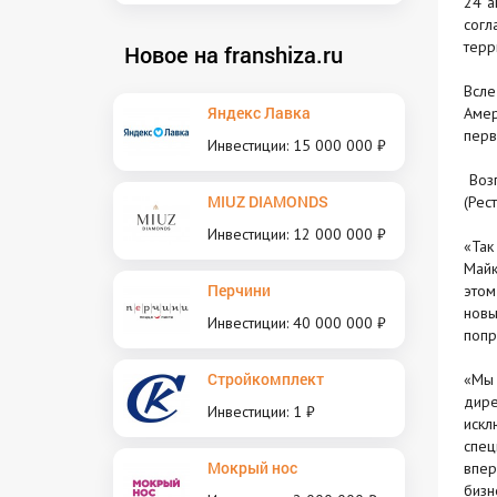
24 а
согл
терр
Новое на franshiza.ru
Всле
Яндекс Лавка
Амер
перв
Инвестиции: 15 000 000 ₽
Возг
MIUZ DIAMONDS
(Рес
Инвестиции: 12 000 000 ₽
«Так
Майк
Перчини
этом
новы
Инвестиции: 40 000 000 ₽
попр
Стройкомплект
«Мы 
дире
Инвестиции: 1 ₽
искл
спец
Мокрый нос
впер
бизн