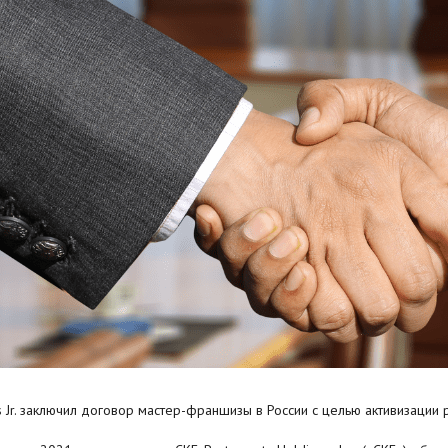
’s Jr. заключил договор мастер-франшизы в России с целью активизации 