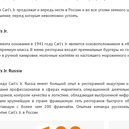
и Carl’s Jr. продолжат и впредь нести в Россию и во все уголки земног
шение, перед которым невозможно устоять.
s Jr.
мента основания в 1941 году Carl's Jr. является основоположником в 
премиум-класса. В меню ресторана входят премиальные бургеры из го
 в ручной панировке, молочные коктейли из настоящего мороженного и
’s Jr. Russia
нда Carl’s Jr. Russia имеет большой опыт в ресторанной индустрии 
ания профессионалов в сферах маркетинга, операционной деятельно
оранов, контроле качества и логистике, обладающая выстроенной инфра
али крупнейшую в стране франшизную сеть ресторанов быстрого о
тающую с более чем 200 франчайзи. Опытная команда русскоязы
тие Carl’s Jr. в России.