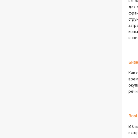
испо
для 
фран
стру
затр
конъ
инве
Бизн
Как 
врем
окуп
речи"
Rost
В би
исто