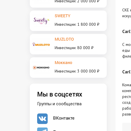
Инвестиции: 2 000 000 ₽
CKE 
SWEETY
иску
Инвестиции: 1 800 000 ₽
Carl’
MUZLOTO
С мо
Инвестиции: 80 000 ₽
еды 
филе
Моккано
Инвестиции: 3 000 000 ₽
Carl
Кома
комп
Мы в соцсетях
рест
созд
Группы и сообщества
рабо
разви
ВКонтакте