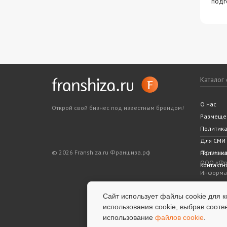
подг
Каталог
Все фра
Статьи
Словарь
Подходит
Ближайш
О нас
Открой свой бизнес под известным брендом!
Законода
5 шагов 
Размеще
Политик
Для СМИ
© 2026 Franshiza.ru Франшиза.рф
Франшиза
Политика
ООО «Фра
Контактн
Информац
показате
является
Сайт использует файлы cookie для к
информац
использования cookie, выбрав соотв
успешнос
использование
файлов cookie
.
услуги.