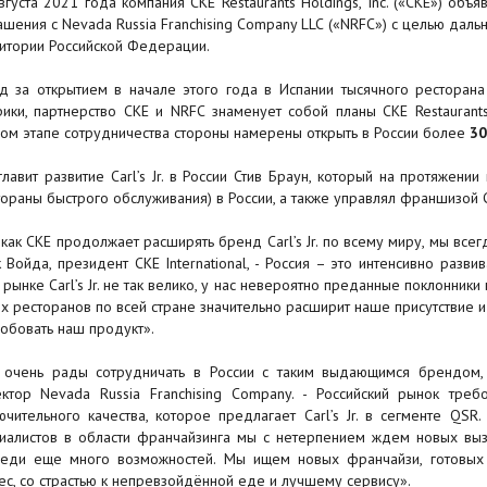
вгуста 2021 года компания CKE Restaurants Holdings, Inc. («CKE») об
ашения с Nevada Russia Franchising Company LLC («NRFC») с целью даль
итории Российской Федерации.
д за открытием в начале этого года в Испании тысячного ресторана 
ики, партнерство CKE и NRFC знаменует собой планы CKE Restaura
ом этапе сотрудничества стороны намерены открыть в России более
30
лавит развитие Carl’s Jr. в России Стив Браун, который на протяжен
тораны быстрого обслуживания) в России, а также управлял франшизой Car
 как CKE продолжает расширять бренд Carl’s Jr. по всему миру, мы все
 Войда, президент CKE International, - Россия – это интенсивно разви
 рынке Carl’s Jr. не так велико, у нас невероятно преданные поклонники
х ресторанов по всей стране значительно расширит наше присутствие 
обовать наш продукт».
очень рады сотрудничать в России с таким выдающимся брендом, как
ктор Nevada Russia Franchising Company. - Российский рынок тре
ючительного качества, которое предлагает Carl’s Jr. в сегменте QS
иалистов в области франчайзинга мы с нетерпением ждем новых выз
еди еще много возможностей. Мы ищем новых франчайзи, готовых 
ес, со страстью к непревзойдённой еде и лучшему сервису».