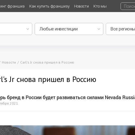
тинг франшиз
Как купить франшизу
Новости
Кто мы
Новости
Carl's Jr снова пришел в Россию
rl's Jr снова пришел в Россию
рь бренд в России будет развиваться силами Nevada Russi
тября 2021