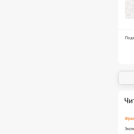
Поде
Чи
Фран
Эксп