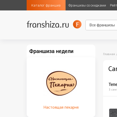
Каталог франшиз
Франшизы со скидками
Рей
Франшиза недели
Главная
Ca
Тепе
3 сен
Настоящая пекарня