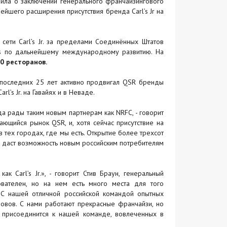
ъявила о заключении генерального франчайзингового
нейшего расширения присутствия бренда Carl’s Jr на
сети Carl’s Jr. за пределами Соединённых Штатов
nts по дальнейшему международному развитию. На
0 ресторанов.
ии последних 25 лет активно продвигал QSR бренды
l’s Jr. на Гавайях и в Неваде.
гда рады таким новым партнерам как NRFC, - говорит
вающийся рынок QSR, и, хотя сейчас присутствие на
 в тех городах, где мы есть. Открытие более трехсот
и даст возможность новым российским потребителям
 Carl’s Jr.», - говорит Стив Браун, генеральный
бователен, но на нем есть много места для того
R. С нашей отличной российской командой опытных
овов. С нами работают прекрасные франчайзи, но
присоединится к нашей команде, вовлеченных в