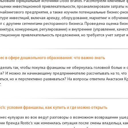
льзовали официальные источники Dodo Brands. Рассмотрели ключевые ф
оценки инвестиционной привлекательности, проанализировали затраты 
чайзингового предприятия, а также изучили потенциальные бизнес-рис
ктуре инвестиций, включая аренду, оборудование, маркетинг и обучени
ат с другими сегментами ресторанного бизнеса. Проведена оценка бизн
юнктура, конкуренция, регулирование) и внутренние (управление, качест
стиционную привлекательность предложения, но требуется учет затрат 
ес в сфере дошкольного образования: что важно знать
сделать так, чтобы покупка франшизы не обернулась головной болью и
я? И можно ли начинающему предпринимателю рассчитывать на то, чт
аться, но и перспективно развиваться? На вопросы ответила Анастасия К
.
ic's: условия франшизы, как купить и где можно открыть
знес-кулуарах во всю ведут разговоры о возможном возвращении ушедш
рии бренда Rostic's: как изменилась ситуация после смены владельца, ка