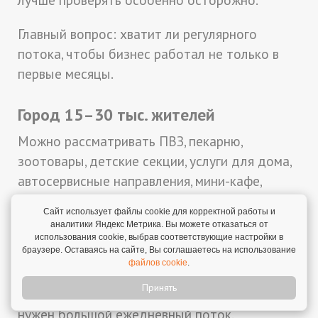
Главный вопрос: хватит ли регулярного
потока, чтобы бизнес работал не только в
первые месяцы.
Город 15–30 тыс. жителей
Можно рассматривать ПВЗ, пекарню,
зоотовары, детские секции, услуги для дома,
автосервисные направления, мини-кафе,
небольшие образовательные проекты,
Сайт использует файлы cookie для корректной работы и
клининг, коммерческие услуги.
аналитики Яндекс Метрика. Вы можете отказаться от
использования cookie, выбрав соответствующие настройки в
браузере. Оставаясь на сайте, Вы соглашаетесь на использование
Здесь уже появляется пространство для
файлов cookie
.
нескольких ниш, но аудитория все еще
Принять
ограничена. Важно избегать проектов, где
нужен большой ежедневный поток.