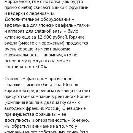
мороженого, где с потолка (как будто
прямо с неба) свисают ящики с фруктами
и ведерки с леденцами».
Дополнительное оборудование –
вафельница для японских вафель «таяки»
и аппарат для сладкой ваты – было
куплено еще за 12 600 рублей. Горячие
вафли (вместе с мороженым) продаются
очень хорошо и имеют высокую
маржинальность. Напомним, что по
основному продукту она может
составлять до 500%.
Основным фактором при выборе
франшизы именно Gelateria Plombir
киргизская предпринимательница считает
присутствие компании в рейтингах Forbes
(компания вошла в двадцатку самых
выгодных франшиз России). Очевидные
преимущества франшизы – ее
доступность и оперативность. «Конечно,
мы обратили внимание на то, что у
компании много собственных точек (это,