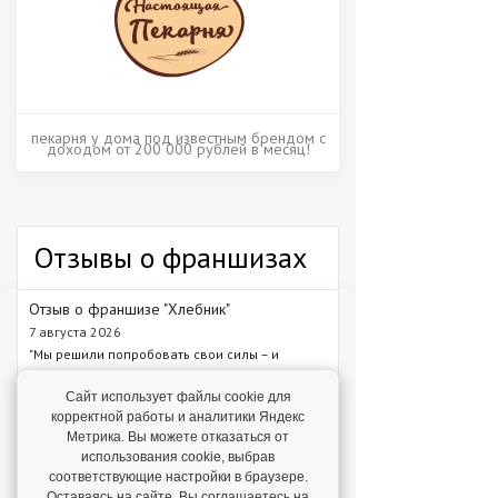
пекарня у дома под известным брендом с
доходом от 200 000 рублей в месяц!
Отзывы о франшизах
Отзыв о франшизе "Хлебник"
7 августа 2026
"Мы решили попробовать свои силы – и
сделали это!"
Сайт использует файлы cookie для
Отзыв о франшизе "Каркас Тайги"
корректной работы и аналитики Яндекс
Метрика. Вы можете отказаться от
6 августа 2026
использования cookie, выбрав
"С одного объекта мы зарабатываем от 1 млн
соответствующие настройки в браузере.
рублей – в среднем 1,3 млн рублей."
Оставаясь на сайте, Вы соглашаетесь на