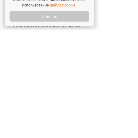
использование
файлов cookie
.
Отзыв о франшизе "VASILCHUKI CHAIHONA
№1"
Принять
4 августа 2026
"Я строю бизнес, а бренд дает фундамент и
технологии, которые уже работают."
Новое на franshiza.ru
Яндекс Лавка
Инвестиции: 15 000 000 ₽
MIUZ DIAMONDS
Инвестиции: 12 000 000 ₽
Перчини
Инвестиции: 40 000 000 ₽