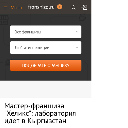
Меню
+7 (985)
700
•
00
•
85
Франшизы по категориям
Франшизы по городам
Франшизы со скидками
Рейтинг франшиз
ПОДОБРАТЬ ФРАНШИЗУ
Все франшизы списком
Мастер-франшиза
"Хеликс": лаборатория
идет в Кыргызстан