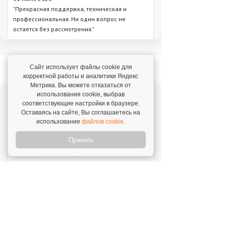
"Прекрасная поддержка, техническая и
профессиональная. Ни один вопрос не
остается без рассмотрения."
Новое на franshiza.ru
Сайт использует файлы cookie для
корректной работы и аналитики Яндекс
Метрика. Вы можете отказаться от
использования cookie, выбрав
Яндекс Лавка
соответствующие настройки в браузере.
Оставаясь на сайте, Вы соглашаетесь на
Инвестиции: 15 000 000 ₽
использование
файлов cookie
.
Принять
MIUZ DIAMONDS
Инвестиции: 12 000 000 ₽
Перчини
Инвестиции: 40 000 000 ₽
Стройкомплект