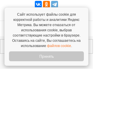
Сайт использует файлы cookie для
корректной работы и аналитики Яндекс
Метрика. Вы можете отказаться от
Вернуться к списку статей
использования cookie, выбрав
соответствующие настройки в браузере.
Оставаясь на сайте, Вы соглашаетесь на
использование
файлов cookie
.
Принять
Читайте также
Все, что нужно знать о сезонности в
автобизнесе
В авторемонтном бизнесе сезонность
ярко выраженная: традиционно апрель и
ноябрь – это наши «высокие месяцы»,