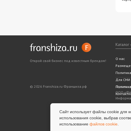
Каталог
Все фра
Статьи
Словарь
Подходит
Ближайш
О нас
Открой свой бизнес под известным брендом!
Законода
5 шагов 
Размеще
Политик
Для СМИ
© 2026 Franshiza.ru Франшиза.рф
Франшиза
Политика
ООО «Фра
Контактн
Информац
показате
является
Сайт использует файлы cookie для к
информац
использования cookie, выбрав соотв
успешнос
использование
файлов cookie
.
услуги.