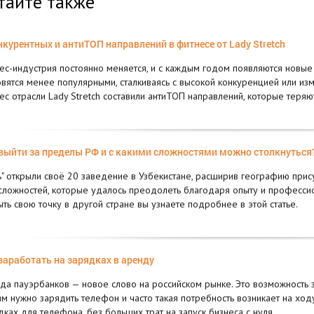
тайте также
нкурентных и антиТОП направлений в фитнесе от Lady Stretch
ес-индустрия постоянно меняется, и с каждым годом появляются новые
овятся менее популярными, сталкиваясь с высокой конкуренцией или и
ес отрасли Lady Stretch составили антиТОП направлений, которые теряют
выйти за пределы РФ и с какими сложностями можно столкнуться
ь" открыли своё 20 заведение в Узбекистане, расширив географию присут
сложностей, которые удалось преодолеть благодаря опыту и професси
ыть свою точку в другой стране вы узнаете подробнее в этой статье.
заработать на зарядках в аренду
да пауэрбанков — новое слово на российском рынке. Это возможность з
м нужно зарядить телефон и часто такая потребность возникает на ходу.
дках для телефона, без больших трат на запуск бизнеса с нуля.