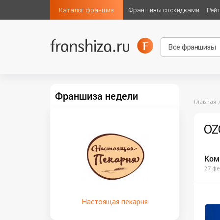
Каталог франшиз
Франшизы со скидками
Рей
Франшиза недели
Главная
OZ
Ком
27 фе
Настоящая пекарня