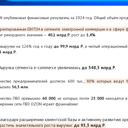
 опубликовал финансовые результаты за 2024 год. Общий объём прод
ректированная EBITDA в сегменте электронной коммерции и в сфере 
иг рекордного значения —
40,1 млрд Р
, рост до
1,4%
.
 выручки на 126% год к году
до 99,9 млрд Р
, а чистый операционный
3 млрд Р.
Выручка сегмента e-commerce увеличилась
до 548,3 млрд Р
.
чество предпринимателей достигло 600 тыс.,
80%
которых ведут б
высило
56,5 млн
.
чество ПВЗ превысило
60 000
, из которых почти
25 000
находятся в
ирении сети ПВЗ OZON играет франчайзинг.
Благодаря расширению клиентской базы и активному развитию кр
достичь значительного роста выручки:
до 93,3 млрд Р
.