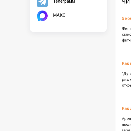
Чи
Телеграмм
МАКС
5 ко
Фитн
стан
фитн
Как 
"Дут
ряд 
откр
Как 
Арен
людя
заря