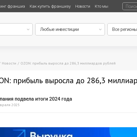
тинг франшиз
Как купить франшизу
Новости
Кто мы
Новости
OZON: прибыль выросла до 286,3 миллиардов рублей
ON: прибыль выросла до 286,3 миллиа
пания подвела итоги 2024 года
враля 2025