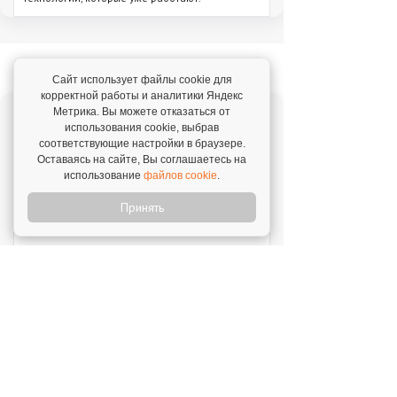
Новое на franshiza.ru
Сайт использует файлы cookie для
корректной работы и аналитики Яндекс
Метрика. Вы можете отказаться от
Яндекс Лавка
использования cookie, выбрав
соответствующие настройки в браузере.
Инвестиции: 15 000 000 ₽
Оставаясь на сайте, Вы соглашаетесь на
использование
файлов cookie
.
MIUZ DIAMONDS
Принять
Инвестиции: 12 000 000 ₽
Перчини
Инвестиции: 40 000 000 ₽
Стройкомплект
Инвестиции: 1 ₽