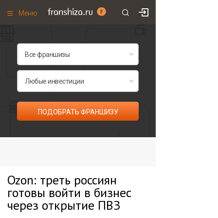
Меню
+7 (985)
700
•
00
•
85
Франшизы по категориям
Франшизы по городам
Франшизы со скидками
Рейтинг франшиз
ПОДОБРАТЬ ФРАНШИЗУ
Все франшизы списком
Ozon: треть россиян
готовы войти в бизнес
через открытие ПВЗ