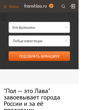
Меню
+7 (985)
700
•
00
•
85
Франшизы по категориям
Франшизы по городам
Франшизы со скидками
Рейтинг франшиз
ПОДОБРАТЬ ФРАНШИЗУ
Все франшизы списком
"Пол — это Лава"
завоевывает города
России и за её
пределами