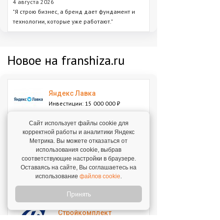
4 августа 2026
"Я строю бизнес, а бренд дает фундамент и
технологии, которые уже работают."
Новое на franshiza.ru
Яндекс Лавка
Инвестиции: 15 000 000 ₽
Сайт использует файлы cookie для
корректной работы и аналитики Яндекс
MIUZ DIAMONDS
Метрика. Вы можете отказаться от
Инвестиции: 12 000 000 ₽
использования cookie, выбрав
соответствующие настройки в браузере.
Оставаясь на сайте, Вы соглашаетесь на
Перчини
использование
файлов cookie
.
Инвестиции: 40 000 000 ₽
Принять
Стройкомплект