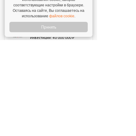
соответствующие настройки в браузере.
MIUZ DIAMONDS
Оставаясь на сайте, Вы соглашаетесь на
Инвестиции: 12 000 000 ₽
использование
файлов cookie
.
Принять
Перчини
Инвестиции: 40 000 000 ₽
Стройкомплект
Инвестиции: 1 ₽
Мокрый нос
Инвестиции: 2 000 000 ₽
SWEETY
Инвестиции: 1 800 000 ₽
MUZLOTO
Инвестиции: 80 000 ₽