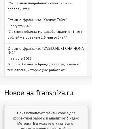
"Мы решили попробовать свои силы – и
сделали это!"
Отзыв о франшизе "Каркас Тайги"
6 августа 2026
"С одного объекта мы зарабатываем от 1 млн
рублей – в среднем 1,3 млн рублей."
Отзыв о франшизе "VASILCHUKI CHAIHONA
№1"
4 августа 2026
"Я строю бизнес, а бренд дает фундамент и
технологии, которые уже работают."
Новое на franshiza.ru
Яндекс Лавка
Сайт использует файлы cookie для
Инвестиции: 15 000 000 ₽
корректной работы и аналитики Яндекс
Метрика. Вы можете отказаться от
использования cookie, выбрав