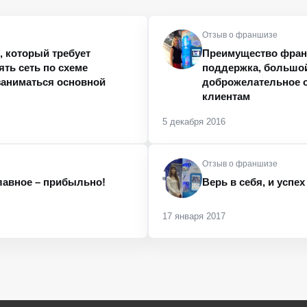
Отзыв о франшизе
, который требует
Преимущество франш
ять сеть по схеме
поддержка, большой
заниматься основной
доброжелательное о
клиентам
5 декабря 2016
Отзыв о франшизе
главное – прибыльно!
Верь в себя, и успех
17 января 2017