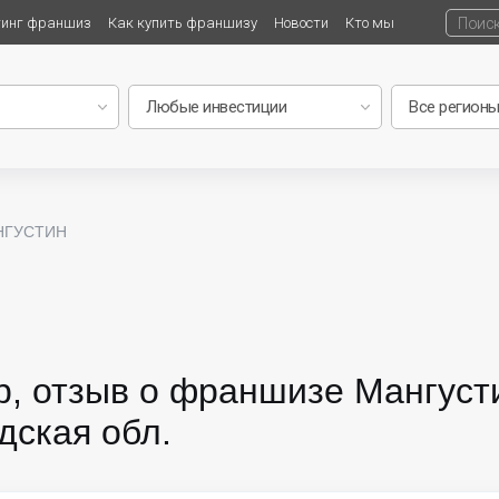
тинг франшиз
Как купить франшизу
Новости
Кто мы
АНГУСТИН
, отзыв о франшизе Мангустин
дская обл.