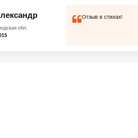
лександр
Отзыв в стихах!
родская обл.
015