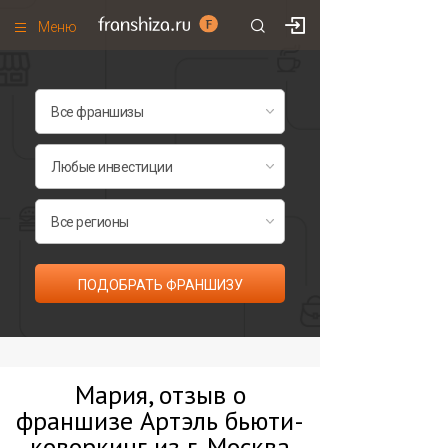
Меню
+7 (495)
671-53-63
Франшизы по категориям
Франшизы по городам
Франшизы со скидками
Рейтинг франшиз
Все франшизы списком
ПОДОБРАТЬ ФРАНШИЗУ
Мария, отзыв о
франшизе Артэль бьюти-
коворкинг из г. Москва