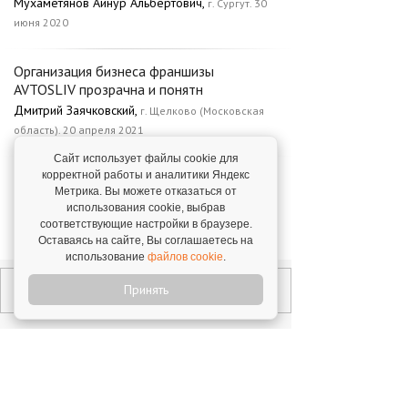
Мухаметянов Айнур Альбертович,
г. Сургут. 30
июня 2020
Организация бизнеса франшизы
AVTOSLIV прозрачна и понятн
Дмитрий Заячковский,
г. Щелково (Московская
область). 20 апреля 2021
Сайт использует файлы cookie для
корректной работы и аналитики Яндекс
Франшиза куплена год назад, и на
Метрика. Вы можете отказаться от
данный момент у меня только
использования cookie, выбрав
положительные эмоции
соответствующие настройки в браузере.
Алексей Волокоморов,
г. Астрахань. 12 мая 2021
Оставаясь на сайте, Вы соглашаетесь на
использование
файлов cookie
.
Принять
Открой свой бизнес под известным брендом!