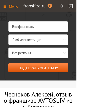
Меню
+7 (495)
671-53-63
Франшизы по категориям
Франшизы по городам
Франшизы со скидками
Рейтинг франшиз
Все франшизы списком
ПОДОБРАТЬ ФРАНШИЗУ
Чесноков Алексей, отзыв
о франшизе AVTOSLIV из
г. Кемерово